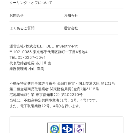
クーリング・オフについて
お問合せ
お知らせ
よくあるご質問
運営会社
運営会社/株式会社LIFULL Investment
〒102-0083 東京都千代田区麹町一丁目4番地4
TEL 03-3237-3344
代表取締役社長 市川 和也
業務管理者 小山 直美
不動産特定共同事業許可番号 金融庁長官・国土交通大臣 第131号
第二種金融商品取引業者 関東財務局長(金商)第3115号
宅地建物取引業 東京都知事(2) 第102210号
当社は、不動産特定共同事業者(1号、2号、4号)です。
また、電子取引業務(2号、4号)を行います。