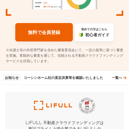
初めての方はこちら
無料で会員登録
初心者ガイド
※弁護士等の外部専門家を含めた審査委員会にて、一定の基準に基づく審査
を実施。
客観的な審査を通じて、信頼される不動産クラウドファンディング
サービスを目指しています。
【7/13（月）22:00～翌12:00】システムメンテナンスのお知ら
【みんなでシェアファンド34号】熊本地震の影響につきまして
コーシンホーム社の直近決算等を確認いたしました
お知らせ
一覧へ
【7/13（月）22:00～翌12:00】システムメンテナンスのお知ら
【みんなでシェアファンド34号】熊本地震の影響につきまして
LIFULL 不動産クラウドファンディングは
東証プライム上場企業であるLIFULLの