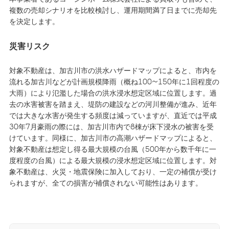
複数の売却シナリオを比較検討し、運用期間満了日までに売却先
を決定します。
災害リスク
対象不動産は、加古川市の洪水ハザードマップによると、市内を
流れる加古川などが計画規模降雨（概ね100~150年に1回程度の
大雨）により氾濫した場合の洪水浸水想定区域に位置します。過
去の水害被害を踏まえ、堤防の建設などの河川整備が進み、近年
では大きな水害が発生する頻度は減っていますが、直近では平成
30年7月豪雨の際には、加古川市内で8棟が床下浸水の被害を受
けています。同様に、加古川市の高潮ハザードマップによると、
対象不動産は想定し得る最大規模の台風（500年から数千年に一
度程度の台風）による最大規模の浸水想定区域に位置します。対
象不動産は、火災・地震保険に加入しており、一定の補償が受け
られますが、全ての損害が補償されない可能性はあります。