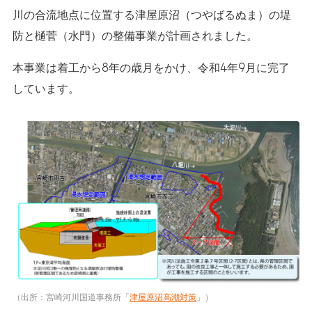
川の合流地点に位置する津屋原沼（つやばるぬま）の堤
防と樋菅（水門）の整備事業が計画されました。
本事業は着工から8年の歳月をかけ、令和4年9月に完了
しています。
（出所：宮崎河川国道事務所「
津屋原沼高潮対策
」）