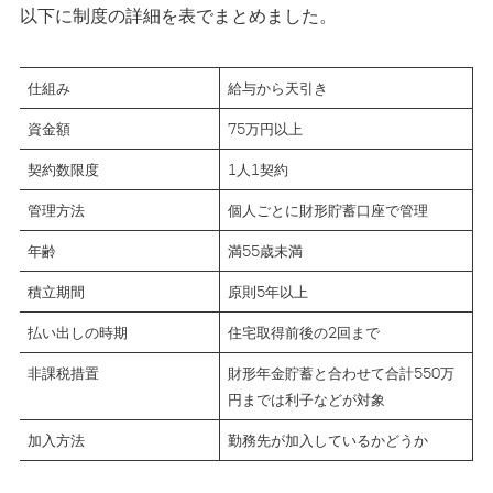
以下に制度の詳細を表でまとめました。
仕組み
給与から天引き
資金額
75万円以上
契約数限度
1人1契約
管理方法
個人ごとに財形貯蓄口座で管理
年齢
満55歳未満
積立期間
原則5年以上
払い出しの時期
住宅取得前後の2回まで
非課税措置
財形年金貯蓄と合わせて合計550万
円までは利子などが対象
加入方法
勤務先が加入しているかどうか