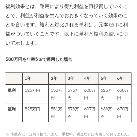
複利効果とは、運用により得た利益を再投資していくこ
とで、利益が利益を生んでおおきくなっていく効果のこ
とを言います。複利と対比される単利は、元本だけに利
益がついていくことです。以下に単利と複利の違いにつ
いて示します。
500万円を年率5％で運用した場合
1年
2年
3年
4年
5年
6年
単利
525万円
550万
575万
600万
625万
650万
円
円
円
円
円
複利
525万円
551万
578万
607万
638万
670万
円
円
円
円
円
※ 小数点以下は切り捨て。また、手数料、税金などは考慮しておりません。