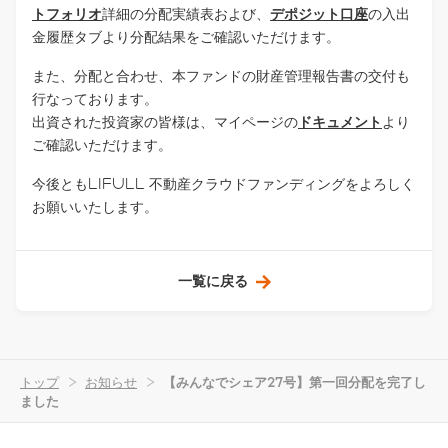
トフォリオ
詳細の分配実績表および、
デポジット口座
の入出
金履歴タブより分配結果をご確認いただけます。
また、分配と合わせ、本ファンドの財産管理報告書の交付も
行なっております。
出資された投資家の皆様は、マイページの
ドキュメント
より
ご確認いただけます。
今後ともLIFULL 不動産クラウドファンディングをよろしく
お願いいたします。
一覧に戻る
トップ
>
お知らせ
>
【みんなでシェア27号】第一回分配を完了し
ました