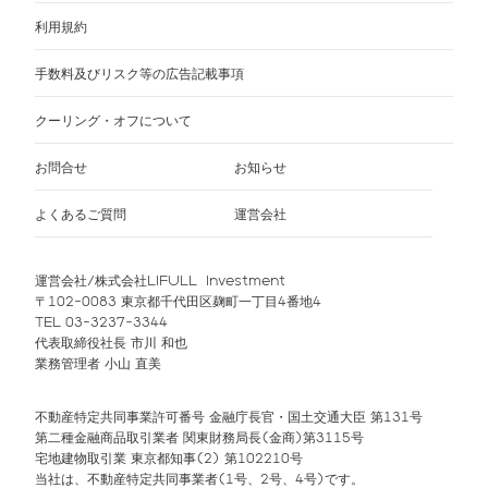
利用規約
手数料及びリスク等の広告記載事項
クーリング・オフについて
お問合せ
お知らせ
よくあるご質問
運営会社
運営会社/株式会社LIFULL Investment
〒102-0083 東京都千代田区麹町一丁目4番地4
TEL 03-3237-3344
代表取締役社長 市川 和也
業務管理者 小山 直美
不動産特定共同事業許可番号 金融庁長官・国土交通大臣 第131号
第二種金融商品取引業者 関東財務局長(金商)第3115号
宅地建物取引業 東京都知事(2) 第102210号
当社は、不動産特定共同事業者(1号、2号、4号)です。