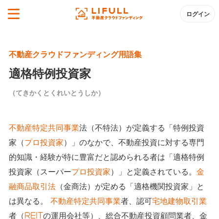
ログイン
不動産クラウドファンディング用語集
適格特例投資家
（てきかくとくれいとうしか）
不動産特定共同事業
法（不特法）が定義する「特例投資
家（
プロ投資家
）」のなかで、不動産投資に対する専門
的知識・経験が特に豊富だと認められる者は「適格特例
投資家（スーパー
プロ投資家
）」と定義されている。
金
融商品取引法
（金商法）が定める「適格機関投資家」と
は異なる。
不動産特定共同事業
者、認可
宅地建物取引業
者（
REIT
の運用会社等）、総合不動産投資顧問業者、金