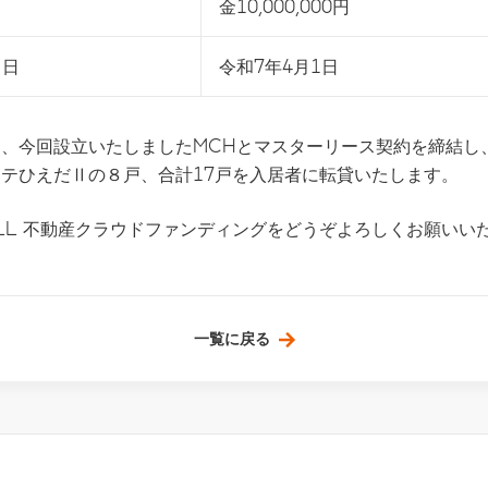
金10,000,000円
月日
令和7年4月1日
、今回設立いたしましたMCHとマスターリース契約を締結し
テひえだⅡの８戸、合計17戸を入居者に転貸いたします。
ULL 不動産クラウドファンディングをどうぞよろしくお願いい
一覧に戻る