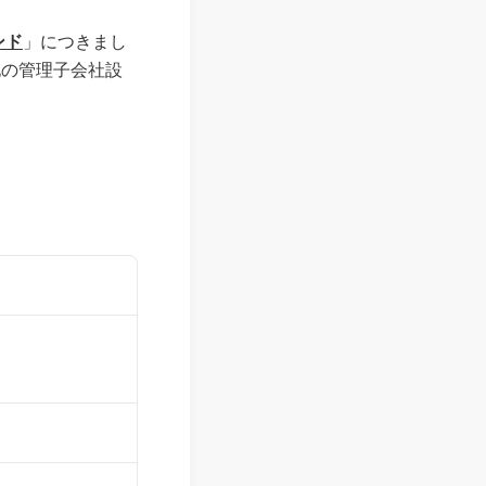
ンド
」につきまし
地の管理子会社設
）