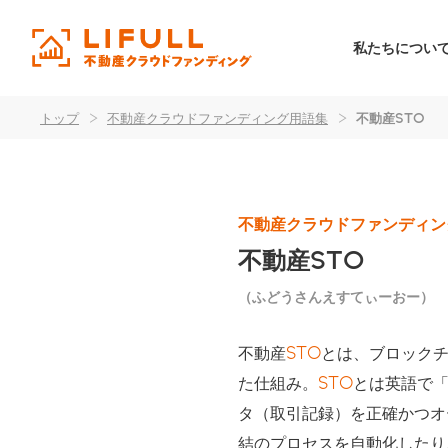
私たちについ
トップ
>
不動産クラウドファンディング用語集
>
不動産STO
不動産クラウドファンディン
不動産STO
（ふどうさんえすてぃーおー）
不動産
STO
とは、ブロック
た仕組み。
STO
とは英語で「Se
タ（取引記録）を正確かつオ
結のプロセスを自動化したり