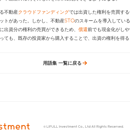
る不動産
クラウドファンディング
では出資した権利を売買する
ットがあった。しかし、不動産
STO
のスキームを導入してい
に出資分の権利の売買ができるため、
償還
前でも現金化がしや
っても、既存の投資家から購入することで、出資の権利を得る
用語集 一覧に戻る
© LIFULL Investment Co., Ltd All Rights Reserved.