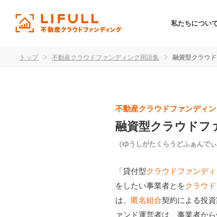
私たちについ
トップ
>
不動産クラウドファンディング用語集
>
融資型クラウド
不動産クラウドファンディン
融資型クラウドフ
（ゆうしがたくらうどふぁんでぃ
「貸付型
クラウドファンディ
をしたい事業者とを
クラウド
は、
匿名組合
契約による投資
ァンド運営者は、事業者から