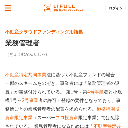
ログイン
不動産クラウドファンディング用語集
業務管理者
（ぎょうむかんりしゃ）
不動産特定共同事業
法に基づく不動産ファンドの場合、
一部のスキームをのぞき、事業者には「業務管理者の設
置」が義務付けられている。 第1号～第
4号事業
者と小規
模1号～
2号事業
者の許可・登録の要件となっており、事
務所ごとの業務管理者の配置を求められる。
適格特例投
資家限定事業
（スーパー
プロ投資家
限定事業）では免除
されている。 業務管理者になるためには「
不動産特定共