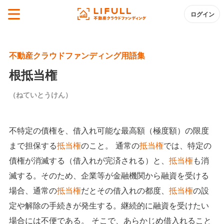
ログイン
不動産クラウドファンディング用語集
根抵当権
（ねていとうけん）
不特定の債権を、借入れ可能な最高額（極度額）の限度
まで担保する
抵当権
のこと。 通常の
抵当権
では、特定の
債権が消滅する（借入れが完済される）と、
抵当権
も消
滅する。そのため、企業等が金融機関から融資を受ける
場合、通常の
抵当権
だとその借入れの都度、
抵当権
の設
定や解除の手続きが発生する。継続的に融資を受けたい
場合には不便である。 そこで、あらかじめ借入れること