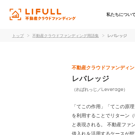
私たちについ
トップ
>
不動産クラウドファンディング用語集
>
レバレッジ
不動産クラウドファンディン
レバレッジ
（ればれっじ／Leverage）
「てこの作用」「てこの原理
を利用することでリターン（
と表現される。 不動産ファ
借入れを活用するケースが想