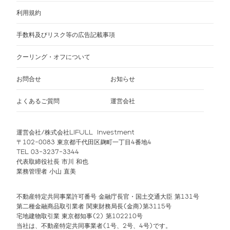
利用規約
手数料及びリスク等の広告記載事項
クーリング・オフについて
お問合せ
お知らせ
よくあるご質問
運営会社
運営会社/株式会社LIFULL Investment
〒102-0083 東京都千代田区麹町一丁目4番地4
TEL 03-3237-3344
代表取締役社長 市川 和也
業務管理者 小山 直美
不動産特定共同事業許可番号 金融庁長官・国土交通大臣 第131号
第二種金融商品取引業者 関東財務局長(金商)第3115号
宅地建物取引業 東京都知事(2) 第102210号
当社は、不動産特定共同事業者(1号、2号、4号)です。