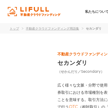
私たちについ
トップ
>
不動産クラウドファンディング用語集
>
セカンダリ
不動産クラウドファンディン
セカンダリ
（せかんだり／Secondary）
広く様々な文脈・分野で使用
券取引における市場種別を表
ことを意味する。取引方法に
で行う
OTC
（相対取引）の