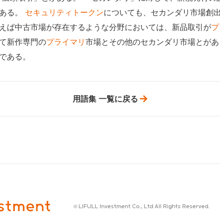
ある。
セキュリティトークン
についても、セカンダリ市場創
えば中古市場が存在するような分野においては、新品取引が
プ
て新作専門の
プライマリ
市場とその他のセカンダリ市場とがあ
である。
用語集 一覧に戻る
© LIFULL Investment Co., Ltd All Rights Reserved.