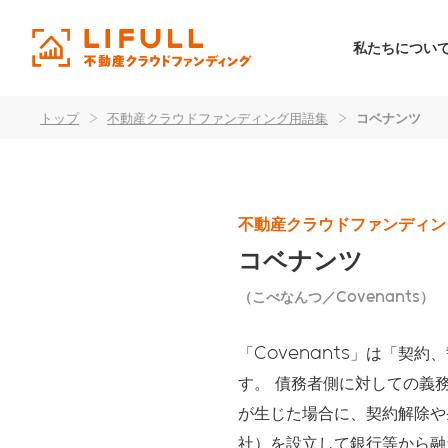
私たちについ
トップ
>
不動産クラウドファンディング用語集
>
コベナンツ
不動産クラウドファンディン
コベナンツ
（こべなんつ／Covenants）
「Covenants」は「
す。 債務者側に対しての義
が生じた場合に、契約解除や
社）を設立して銀行等から融